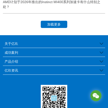
AMD计划于2026年推出的Instinct MI400系列加速卡有什么特别之
处？
加载更多
关于亿玖
公司简介
成功案列
医疗行业
产品介绍
品牌特色
边缘工控服务器
亿玖资讯
金融保险
发展历程
亿玖动态
存储服务器
教育行业
荣誉证书
行业资讯
GPU服务器
媒体行业
通用服务器
政府/企业
塔式工作站