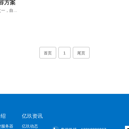
容方案
某视频网站是中国视频分享网站之一，自2012年创办以来，该视频网站注册用户数超过1000万，日均PV浏览量超过3000万，该视频网站基于用户扩展及功能升级等问题，急需对服务器设备进行扩展升级，以便为用户提供更好的体验，也为了后续视频内容变现。
首页
1
尾页
介绍
亿玖资讯
控服务器
亿玖动态