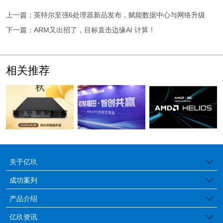
上一篇：英特尔至强6处理器新品发布，赋能数据中心与网络升级
下一篇：ARM又出招了，目标直击边缘AI 计算！
相关推荐
关于亿玖
公司简介
成功案列
医疗行业
产品介绍
品牌特色
边缘工控服务器
亿玖资讯
金融保险
发展历程