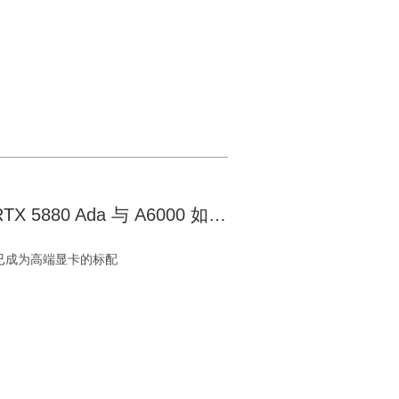
48GB 显卡大比拼：魔改 4090、RTX 5880 Ada 与 A6000 如何抉择？
存已成为高端显卡的标配