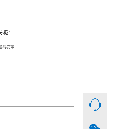
极”
遇与变革