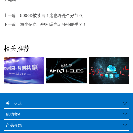
上一篇：5090D被禁售！这也许是个好节点
下一篇：海光信息与中科曙光要强强联手？！
相关推荐
关于亿玖
公司简介
成功案列
医疗行业
产品介绍
品牌特色