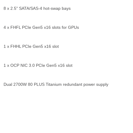
8 x 2.5" SATA/SAS-4 hot-swap bays
4 x FHFL PCIe Gen5 x16 slots for GPUs
1 x FHHL PCIe Gen5 x16 slot
1 x OCP NIC 3.0 PCIe Gen5 x16 slot
Dual 2700W 80 PLUS Titanium redundant power supply