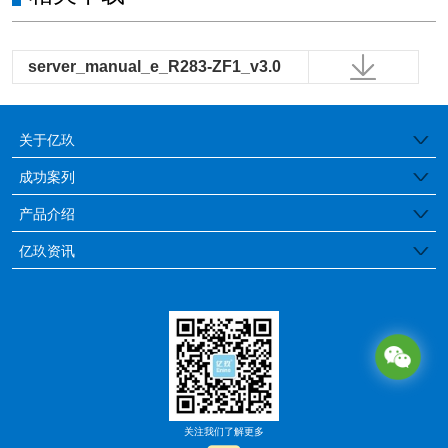
server_manual_e_R283-ZF1_v3.0
关于亿玖
公司简介
成功案列
医疗行业
产品介绍
品牌特色
边缘工控服务器
亿玖资讯
金融保险
发展历程
亿玖动态
存储服务器
教育行业
荣誉证书
行业资讯
GPU服务器
媒体行业
通用服务器
政府/企业
塔式工作站
IC芯片
关注我们了解更多
国产服务器