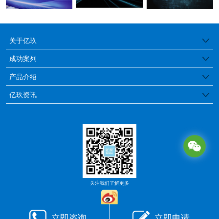
关于亿玖
公司简介
成功案列
医疗行业
产品介绍
品牌特色
边缘工控服务器
亿玖资讯
金融保险
发展历程
亿玖动态
存储服务器
教育行业
荣誉证书
行业资讯
GPU服务器
媒体行业
通用服务器
政府/企业
塔式工作站
IC芯片
关注我们了解更多
国产服务器
品牌专区
立即咨询
立即申请