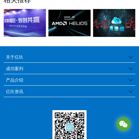
关于亿玖
公司简介
成功案列
医疗行业
产品介绍
品牌特色
边缘工控服务器
亿玖资讯
金融保险
发展历程
亿玖动态
存储服务器
教育行业
荣誉证书
行业资讯
GPU服务器
媒体行业
通用服务器
政府/企业